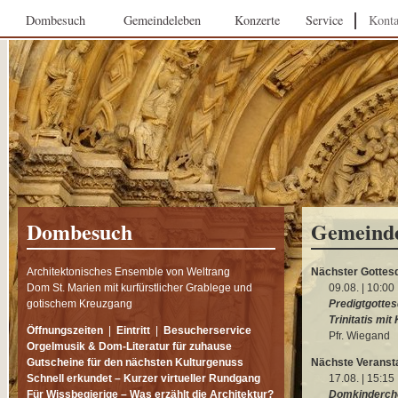
Dombesuch
Gemeindeleben
Konzerte
Service
Konta
Dombesuch
Gemeind
Architektonisches Ensemble von Weltrang
Nächster Gottes
Dom St. Marien mit kurfürstlicher Grablege und
09.08. | 10:00
gotischem Kreuzgang
Predigtgottes
Trinitatis mit
Öffnungszeiten
|
Eintritt
|
Besucherservice
Pfr. Wiegand
Orgelmusik & Dom-Literatur für zuhause
Gutscheine für den nächsten Kulturgenuss
Nächste Veranst
Schnell erkundet – Kurzer virtueller Rundgang
17.08. | 15:15
Für Wissbegierige – Was erzählt die Architektur?
Domkinderchor