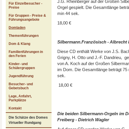
J.G. Rheinberger auf der Großen Sil
Für Einzelbesucher -
Orgel gespielt. Die Gesamtlänge beträ
Preise
min 44 sek.
Für Gruppen - Preise &
Führungsangebote
18,00 €
Domladen
Themenführungen
Silbermann.Französisch - Albrecht
Dom & Klang
Diese CD enthält Werke von J.S. Bach
Familienführungen in
den Ferien
Grigny, H. Otto und J.-F. Dandrieu, ge
von A. Koch auf der Großen Silberma
Kinder- und
Schülergruppen
im Dom. Die Gesamtlänge beträgt 75 
sek.
Jugendführung
Besucher- und
18,00 €
Gebetsbuch
Lage, Anfahrt,
Parkplätze
Kontakt
Die beiden Silbermann-Orgeln im 
Die Schätze des Domes
Freiberg - Dietrich Wagler
Virtueller Rundgang