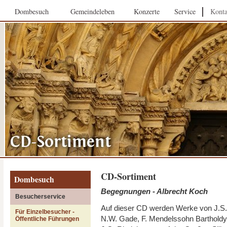
Dombesuch
Gemeindeleben
Konzerte
Service
Konta
CD-Sortiment
Dombesuch
Begegnungen - Albrecht Koch
Besucherservice
Auf dieser CD werden Werke von J.S.
Für Einzelbesucher -
N.W. Gade, F. Mendelssohn Bartholdy
Öffentliche Führungen