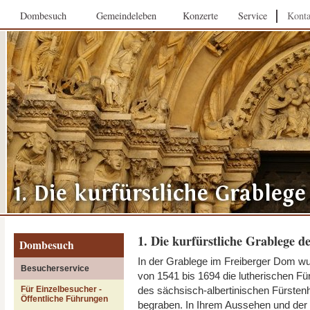
Dombesuch
Gemeindeleben
Konzerte
Service
Konta
1. Die kurfürstliche Grablege d
Dombesuch
In der Grablege im Freiberger Dom w
Besucherservice
von 1541 bis 1694 die lutherischen Fü
des sächsisch-albertinischen Fürste
Für Einzelbesucher -
Öffentliche Führungen
begraben. In Ihrem Aussehen und der