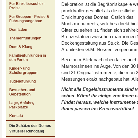
Dekoration ist die Begräbniskapelle w
Für Einzelbesucher -
Preise
prunktvoller gestaltet als die restliche
Einrichtung des Domes. Östlich des
Für Gruppen - Preise &
Führungsangebote
Moritzmonuments, welches direkt hin
Gitter zu sehen ist, finden sich zahlre
Domladen
Bronzestatuen zwischen marmornen Sä
Themenführungen
Deckengestaltung aus Stuck. Die Gest
Dom & Klang
Architekten G.M. Nosseni vorgenom
Familienführungen in
Bei einem Blick nach oben fallen auch 
den Ferien
Marmorsimsen ins Auge. Von den 30 In
Kinder- und
sind 21 Originalinstrumente, die ma
Schülergruppen
Messungen exakt nachgebaut hat. Alle 
Jugendführung
Nicht alle Engelsinstrumente sind 
Besucher- und
Gebetsbuch
sehen. Könnt ihr einige von ihnen
Findet heraus, welche Instrumente 
Lage, Anfahrt,
Parkplätze
ihnen passen ins Kreuzworträtsel.
Kontakt
Die Schätze des Domes
Virtueller Rundgang