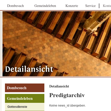
Dombesuch
Gemeindeleben
Konzerte
Service
Konta
Detailansicht
Dombesuch
Predigtarchiv
Gemeindeleben
Keine news_id übergeben.
Gottesdienste