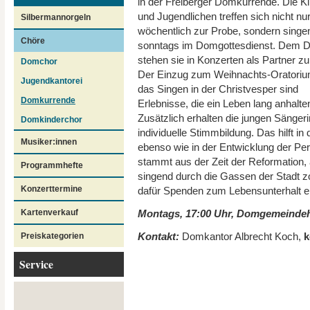
in der Freiberger Domkurrende. Die K
und Jugendlichen treffen sich nicht nu
Silbermannorgeln
wöchentlich zur Probe, sondern singe
Chöre
sonntags im Domgottesdienst. Dem 
stehen sie in Konzerten als Partner zu
Domchor
Der Einzug zum Weihnachts-Oratoriu
Jugendkantorei
das Singen in der Christvesper sind
Domkurrende
Erlebnisse, die ein Leben lang anhalte
Zusätzlich erhalten die jungen Sänger
Domkinderchor
individuelle Stimmbildung. Das hilft i
Musiker:innen
ebenso wie in der Entwicklung der Per
stammt aus der Zeit der Reformation,
Programmhefte
singend durch die Gassen der Stadt zo
Konzerttermine
dafür Spenden zum Lebensunterhalt er
Montags, 17:00 Uhr, Domgemeindeh
Kartenverkauf
Kontakt:
Domkantor Albrecht Koch,
k
Preiskategorien
Service