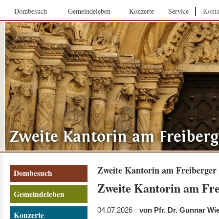
Dombesuch
Gemeindeleben
Konzerte
Service
Konta
Zweite Kantorin am Freiberge
Dombesuch
Zweite Kantorin am Fr
Gemeindeleben
04.07.2026
von Pfr. Dr. Gunnar Wi
Konzerte