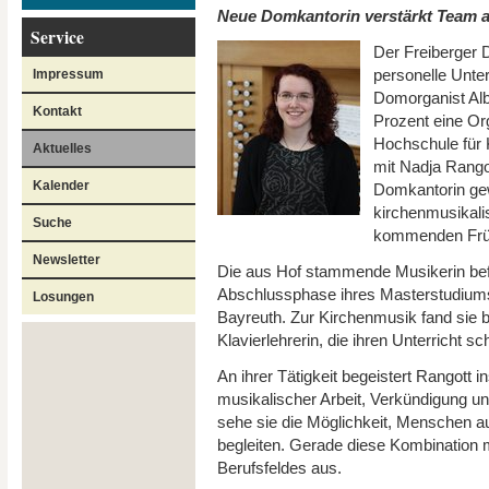
Neue Domkantorin verstärkt Team 
Service
Der Freiberger
personelle Unte
Impressum
Domorganist Alb
Kontakt
Prozent eine Or
Hochschule für K
Aktuelles
mit Nadja Rango
Kalender
Domkantorin ge
kirchenmusikal
Suche
kommenden Früh
Newsletter
Die aus Hof stammende Musikerin befin
Abschlussphase ihres Masterstudiums
Losungen
Bayreuth. Zur Kirchenmusik fand sie b
Klavierlehrerin, die ihren Unterricht s
An ihrer Tätigkeit begeistert Rangott
musikalischer Arbeit, Verkündigung u
sehe sie die Möglichkeit, Menschen au
begleiten. Gerade diese Kombination
Berufsfeldes aus.