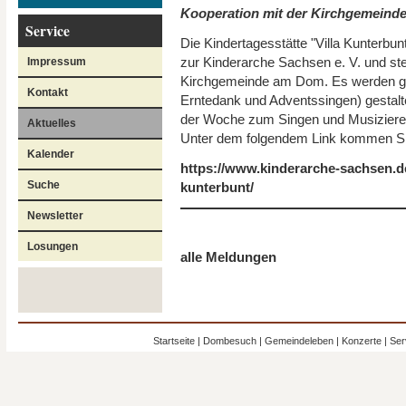
Kooperation mit der Kirchgemeind
Service
Die Kindertagesstätte "Villa Kunterbunt
zur Kinderarche Sachsen e. V. und ste
Impressum
Kirchgemeinde am Dom. Es werden g
Kontakt
Erntedank und Adventssingen) gestalte
der Woche zum Singen und Musizieren 
Aktuelles
Unter dem folgendem Link kommen Sie
Kalender
https://www.kinderarche-sachsen.de/
Suche
kunterbunt/
Newsletter
Losungen
alle Meldungen
Startseite
|
Dombesuch
|
Gemeindeleben
|
Konzerte
|
Ser