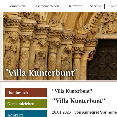
Dombesuch
Gemeindeleben
Konzerte
Service
Konta
"Villa Kunterbunt"
Dombesuch
"Villa Kunterbunt"
Gemeindeleben
28.01.2025
von Annegret Springhet
Konzerte